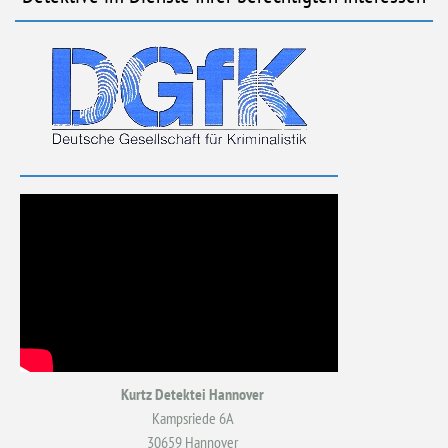
Kurtz Detektei Hannover
Kampsriede 6A
30659 Hannover