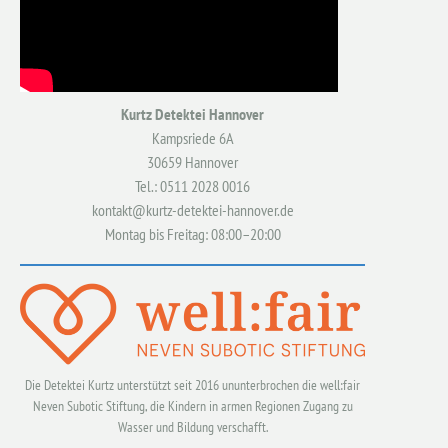
Kurtz Detektei Hannover
Kampsriede 6A
30659 Hannover
Tel.: 0511 2028 0016
kontakt@kurtz-detektei-hannover.de
Montag bis Freitag: 08:00–20:00
Die Detektei Kurtz unterstützt seit 2016 ununterbrochen die well:fair
Neven Subotic Stiftung, die Kindern in armen Regionen Zugang zu
Wasser und Bildung verschafft.