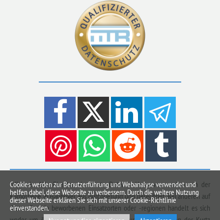
*Hinweis: Alle Einsätze der Kurtz Detektei Hannover werden von der
Cookies werden zur Benutzerführung und Webanalyse verwendet und
helfen dabei, diese Webseite zu verbessern. Durch die weitere Nutzung
Kampsriede in Hannover aus durchgeführt und berechnet. Bei anderen auf
dieser Webseite erklären Sie sich mit unserer Cookie-Richtlinie
dieser Domain beworbenen Einsatzorten oder -regionen handelt es sich
einverstanden.
weder um örtliche Niederlassungen noch um Betriebsstätten der Kurtz