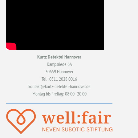
Kurtz Detektei Hannover
Kampsriede 6A
30659 Hannover
Tel.: 0511 2028 0016
kontakt@kurtz-detektei-hannover.de
Montag bis Freitag: 08:00–20:00