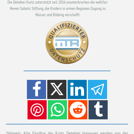
Die Detektei Kurtz unterstützt seit 2016 ununterbrochen die well:fair
Neven Subotic Stiftung, die Kindern in armen Regionen Zugang zu
Wasser und Bildung verschafft.
*Hinweis: Alle Einsätze der Kurtz Detektei Hannover werden von der